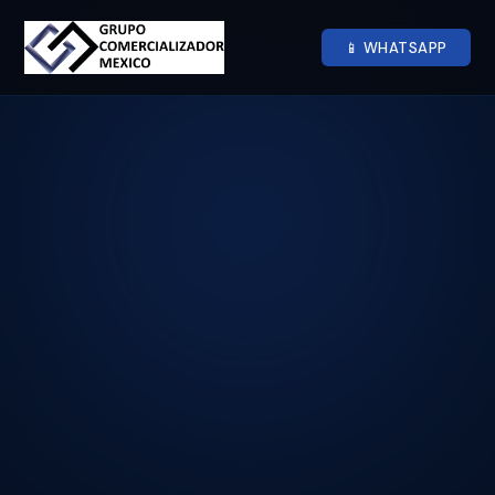
📱 WHATSAPP