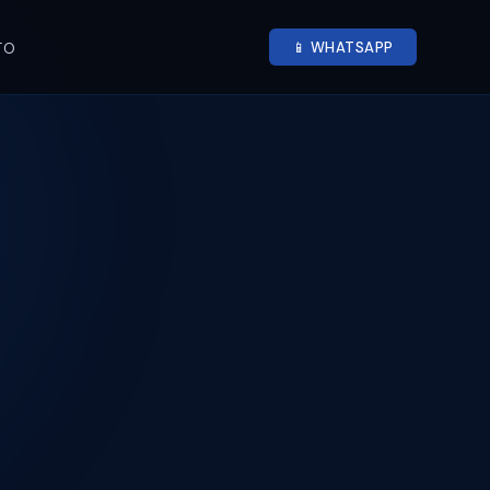
📱 WHATSAPP
TO