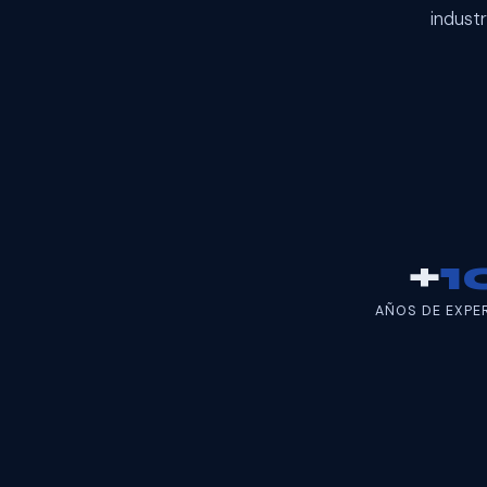
indust
+
1
AÑOS DE EXPE