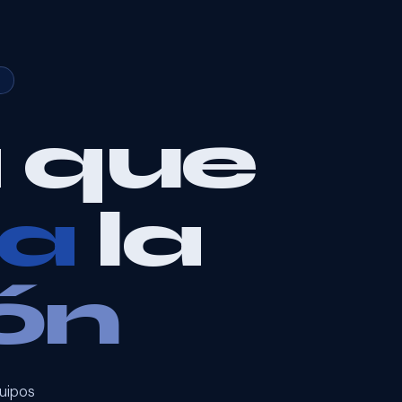
 que
ma
la
ón
uipos