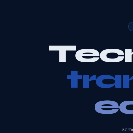
Tec
tr
e
Somo